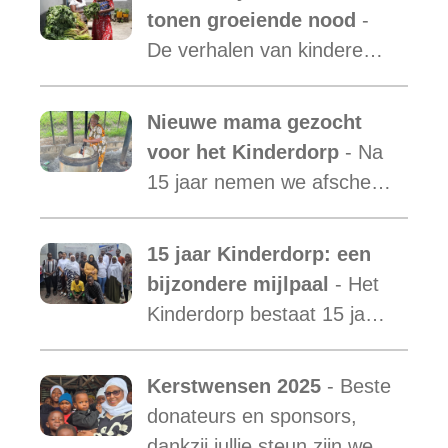
van Malaika Kids Tanzania
tonen groeiende nood
-
is uit.
De verhalen van kinderen
laten zien hoe essentieel
onze ondersteuning is,
Nieuwe mama gezocht
terwijl de vraag blijft
voor het Kinderdorp
- Na
toenemen.
15 jaar nemen we afscheid
van Mama Ester. We
starten de zoektocht naar
15 jaar Kinderdorp: een
een nieuwe mama met een
bijzondere mijlpaal
- Het
warm hart voor onze
Kinderdorp bestaat 15 jaar
kinderen.
en groeide uit tot een plek
waar honderden kinderen
Kerstwensen 2025
- Beste
een stabiele toekomst
donateurs en sponsors,
vonden.
dankzij jullie steun zijn we