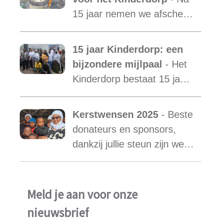
toenemen.
15 jaar nemen we afscheid
van Mama Ester. We
starten de zoektocht naar
15 jaar Kinderdorp: een
een nieuwe mama met een
bijzondere mijlpaal
- Het
warm hart voor onze
Kinderdorp bestaat 15 jaar
kinderen.
en groeide uit tot een plek
waar honderden kinderen
Kerstwensen 2025
- Beste
een stabiele toekomst
donateurs en sponsors,
vonden.
dankzij jullie steun zijn we
ook in het afgelopen jaar
weer in staat geweest het
werk van Najma Manji
Meld je aan voor onze
succsevol te kunnen
nieuwsbrief
ondersteunen.