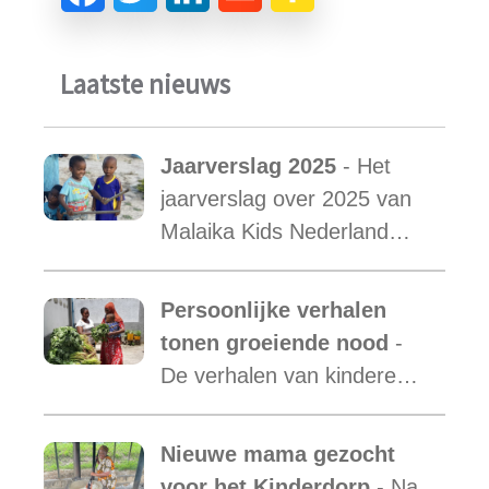
Laatste nieuws
Jaarverslag 2025
- Het
jaarverslag over 2025 van
Malaika Kids Nederland
met daarin opgenomen het
verslag van de activiteiten
Persoonlijke verhalen
van Malaika Kids Tanzania
tonen groeiende nood
-
is uit.
De verhalen van kinderen
laten zien hoe essentieel
onze ondersteuning is,
Nieuwe mama gezocht
terwijl de vraag blijft
voor het Kinderdorp
- Na