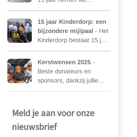
afscheid van Mama Ester.
We starten de zoektocht
15 jaar Kinderdorp: een
naar een nieuwe mama
bijzondere mijlpaal
- Het
met een warm hart voor
Kinderdorp bestaat 15 jaar
onze kinderen.
en groeide uit tot een plek
waar honderden kinderen
Kerstwensen 2025
-
een stabiele toekomst
Beste donateurs en
vonden.
sponsors, dankzij jullie
steun zijn we ook in het
afgelopen jaar weer in
staat geweest het werk
Meld je aan voor onze
van Najma Manji
nieuwsbrief
succsevol te kunnen
ondersteunen.