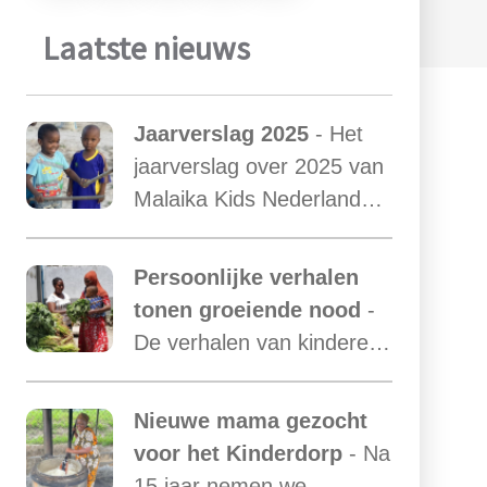
Laatste nieuws
Jaarverslag 2025
- Het
jaarverslag over 2025 van
Malaika Kids Nederland
met daarin opgenomen
het verslag van de
Persoonlijke verhalen
activiteiten van Malaika
tonen groeiende nood
-
Kids Tanzania is uit.
De verhalen van kinderen
laten zien hoe essentieel
onze ondersteuning is,
Nieuwe mama gezocht
terwijl de vraag blijft
voor het Kinderdorp
- Na
toenemen.
15 jaar nemen we