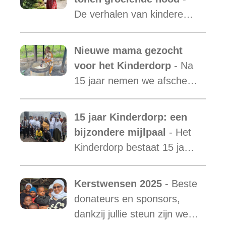
is uit.
De verhalen van kinderen
laten zien hoe essentieel
onze ondersteuning is,
Nieuwe mama gezocht
terwijl de vraag blijft
voor het Kinderdorp
- Na
toenemen.
15 jaar nemen we afscheid
van Mama Ester. We
starten de zoektocht naar
15 jaar Kinderdorp: een
een nieuwe mama met een
bijzondere mijlpaal
- Het
warm hart voor onze
Kinderdorp bestaat 15 jaar
kinderen.
en groeide uit tot een plek
waar honderden kinderen
Kerstwensen 2025
- Beste
een stabiele toekomst
donateurs en sponsors,
vonden.
dankzij jullie steun zijn we