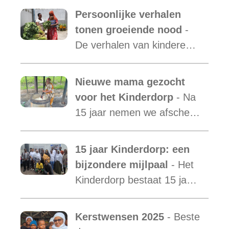
verslag van de activiteiten
Persoonlijke verhalen
van Malaika Kids Tanzania
tonen groeiende nood
-
is uit.
De verhalen van kinderen
laten zien hoe essentieel
onze ondersteuning is,
Nieuwe mama gezocht
terwijl de vraag blijft
voor het Kinderdorp
- Na
toenemen.
15 jaar nemen we afscheid
van Mama Ester. We
starten de zoektocht naar
15 jaar Kinderdorp: een
een nieuwe mama met een
bijzondere mijlpaal
- Het
warm hart voor onze
Kinderdorp bestaat 15 jaar
kinderen.
en groeide uit tot een plek
waar honderden kinderen
Kerstwensen 2025
- Beste
een stabiele toekomst