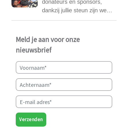
donateurs en sponsors,
vonden.
dankzij jullie steun zijn we
ook in het afgelopen jaar
weer in staat geweest het
werk van Najma Manji
Meld je aan voor onze
succsevol te kunnen
nieuwsbrief
ondersteunen.
Verzenden