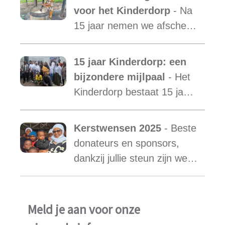
terwijl de vraag blijft
voor het Kinderdorp
- Na
toenemen.
15 jaar nemen we afscheid
van Mama Ester. We
starten de zoektocht naar
15 jaar Kinderdorp: een
een nieuwe mama met een
bijzondere mijlpaal
- Het
warm hart voor onze
Kinderdorp bestaat 15 jaar
kinderen.
en groeide uit tot een plek
waar honderden kinderen
Kerstwensen 2025
- Beste
een stabiele toekomst
donateurs en sponsors,
vonden.
dankzij jullie steun zijn we
ook in het afgelopen jaar
weer in staat geweest het
werk van Najma Manji
Meld je aan voor onze
succsevol te kunnen