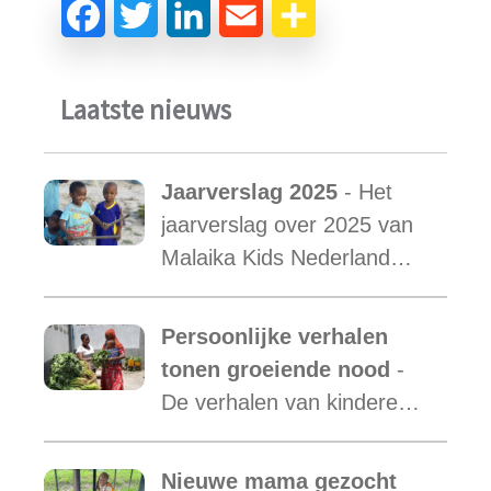
Laatste nieuws
Jaarverslag 2025
- Het
jaarverslag over 2025 van
Malaika Kids Nederland
met daarin opgenomen het
verslag van de activiteiten
Persoonlijke verhalen
van Malaika Kids Tanzania
tonen groeiende nood
-
is uit.
De verhalen van kinderen
laten zien hoe essentieel
onze ondersteuning is,
Nieuwe mama gezocht