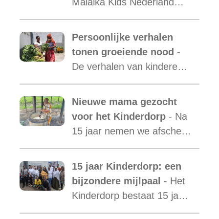
Malaika Kids Nederland
met daarin opgenomen het
verslag van de activiteiten
Persoonlijke verhalen
van Malaika Kids Tanzania
tonen groeiende nood
-
is uit.
De verhalen van kinderen
laten zien hoe essentieel
onze ondersteuning is,
Nieuwe mama gezocht
terwijl de vraag blijft
voor het Kinderdorp
- Na
toenemen.
15 jaar nemen we afscheid
van Mama Ester. We
starten de zoektocht naar
15 jaar Kinderdorp: een
een nieuwe mama met een
bijzondere mijlpaal
- Het
warm hart voor onze
Kinderdorp bestaat 15 jaar
kinderen.
en groeide uit tot een plek