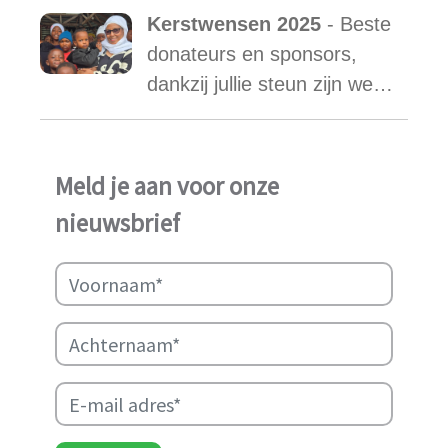
waar honderden kinderen
Kerstwensen 2025
- Beste
een stabiele toekomst
donateurs en sponsors,
vonden.
dankzij jullie steun zijn we
ook in het afgelopen jaar
weer in staat geweest het
werk van Najma Manji
Meld je aan voor onze
succsevol te kunnen
nieuwsbrief
ondersteunen.