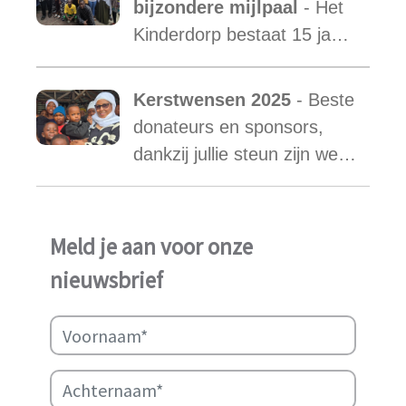
bijzondere mijlpaal
- Het
warm hart voor onze
Kinderdorp bestaat 15 jaar
kinderen.
en groeide uit tot een plek
waar honderden kinderen
Kerstwensen 2025
- Beste
een stabiele toekomst
donateurs en sponsors,
vonden.
dankzij jullie steun zijn we
ook in het afgelopen jaar
weer in staat geweest het
werk van Najma Manji
Meld je aan voor onze
succsevol te kunnen
nieuwsbrief
ondersteunen.