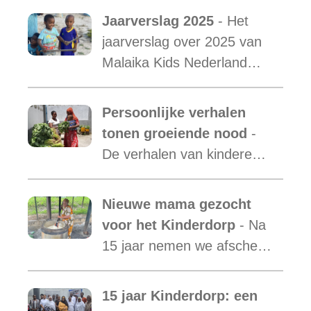
Jaarverslag 2025
- Het
jaarverslag over 2025 van
Malaika Kids Nederland
met daarin opgenomen het
verslag van de activiteiten
Persoonlijke verhalen
van Malaika Kids Tanzania
tonen groeiende nood
-
is uit.
De verhalen van kinderen
laten zien hoe essentieel
onze ondersteuning is,
Nieuwe mama gezocht
terwijl de vraag blijft
voor het Kinderdorp
- Na
toenemen.
15 jaar nemen we afscheid
van Mama Ester. We
starten de zoektocht naar
15 jaar Kinderdorp: een
een nieuwe mama met een