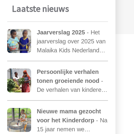
Laatste nieuws
Jaarverslag 2025
- Het
jaarverslag over 2025 van
Malaika Kids Nederland
met daarin opgenomen
het verslag van de
Persoonlijke verhalen
activiteiten van Malaika
tonen groeiende nood
-
Kids Tanzania is uit.
De verhalen van kinderen
laten zien hoe essentieel
onze ondersteuning is,
Nieuwe mama gezocht
terwijl de vraag blijft
voor het Kinderdorp
- Na
toenemen.
15 jaar nemen we