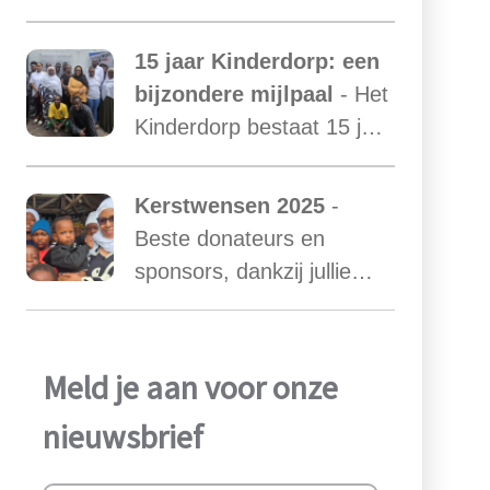
afscheid van Mama Ester.
We starten de zoektocht
15 jaar Kinderdorp: een
naar een nieuwe mama
bijzondere mijlpaal
- Het
met een warm hart voor
Kinderdorp bestaat 15 jaar
onze kinderen.
en groeide uit tot een plek
waar honderden kinderen
Kerstwensen 2025
-
een stabiele toekomst
Beste donateurs en
vonden.
sponsors, dankzij jullie
steun zijn we ook in het
afgelopen jaar weer in
staat geweest het werk
Meld je aan voor onze
van Najma Manji
nieuwsbrief
succsevol te kunnen
ondersteunen.