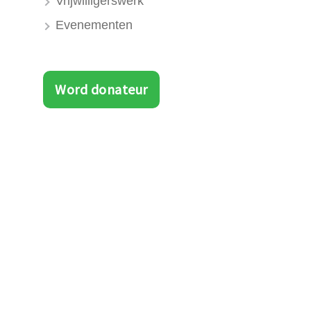
Vrijwilligerswerk
Evenementen
Word donateur