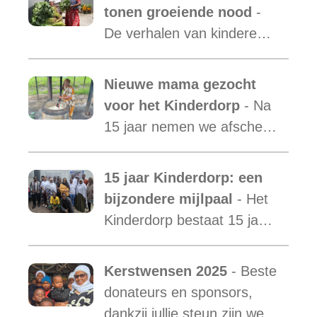
van Malaika Kids Tanzania
tonen groeiende nood
-
is uit.
De verhalen van kinderen
laten zien hoe essentieel
onze ondersteuning is,
Nieuwe mama gezocht
terwijl de vraag blijft
voor het Kinderdorp
- Na
toenemen.
15 jaar nemen we afscheid
van Mama Ester. We
starten de zoektocht naar
15 jaar Kinderdorp: een
een nieuwe mama met een
bijzondere mijlpaal
- Het
warm hart voor onze
Kinderdorp bestaat 15 jaar
kinderen.
en groeide uit tot een plek
waar honderden kinderen
Kerstwensen 2025
- Beste
een stabiele toekomst
donateurs en sponsors,
vonden.
dankzij jullie steun zijn we