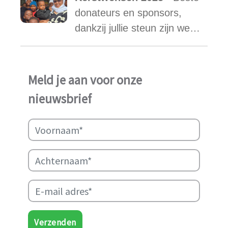
een stabiele toekomst
donateurs en sponsors,
vonden.
dankzij jullie steun zijn we
ook in het afgelopen jaar
weer in staat geweest het
werk van Najma Manji
Meld je aan voor onze
succsevol te kunnen
nieuwsbrief
ondersteunen.
Verzenden