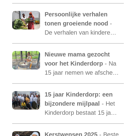
met daarin opgenomen het
verslag van de activiteiten
Persoonlijke verhalen
van Malaika Kids Tanzania
tonen groeiende nood
-
is uit.
De verhalen van kinderen
laten zien hoe essentieel
onze ondersteuning is,
Nieuwe mama gezocht
terwijl de vraag blijft
voor het Kinderdorp
- Na
toenemen.
15 jaar nemen we afscheid
van Mama Ester. We
starten de zoektocht naar
15 jaar Kinderdorp: een
een nieuwe mama met een
bijzondere mijlpaal
- Het
warm hart voor onze
Kinderdorp bestaat 15 jaar
kinderen.
en groeide uit tot een plek
waar honderden kinderen
Kerstwensen 2025
- Beste