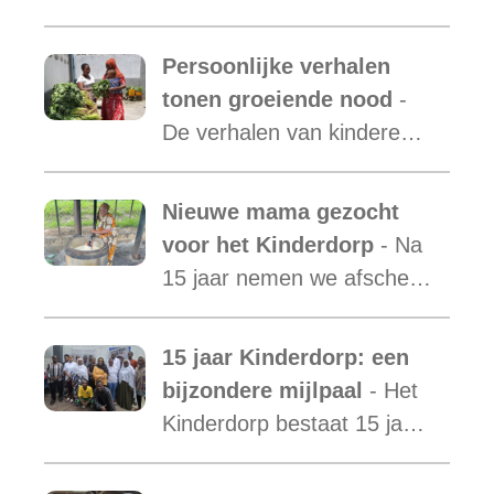
met daarin opgenomen het
verslag van de activiteiten
Persoonlijke verhalen
van Malaika Kids Tanzania
tonen groeiende nood
-
is uit.
De verhalen van kinderen
laten zien hoe essentieel
onze ondersteuning is,
Nieuwe mama gezocht
terwijl de vraag blijft
voor het Kinderdorp
- Na
toenemen.
15 jaar nemen we afscheid
van Mama Ester. We
starten de zoektocht naar
15 jaar Kinderdorp: een
een nieuwe mama met een
bijzondere mijlpaal
- Het
warm hart voor onze
Kinderdorp bestaat 15 jaar
kinderen.
en groeide uit tot een plek
waar honderden kinderen