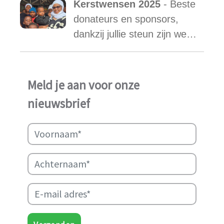
Kerstwensen 2025
- Beste
een stabiele toekomst
donateurs en sponsors,
vonden.
dankzij jullie steun zijn we
ook in het afgelopen jaar
weer in staat geweest het
werk van Najma Manji
Meld je aan voor onze
succsevol te kunnen
nieuwsbrief
ondersteunen.