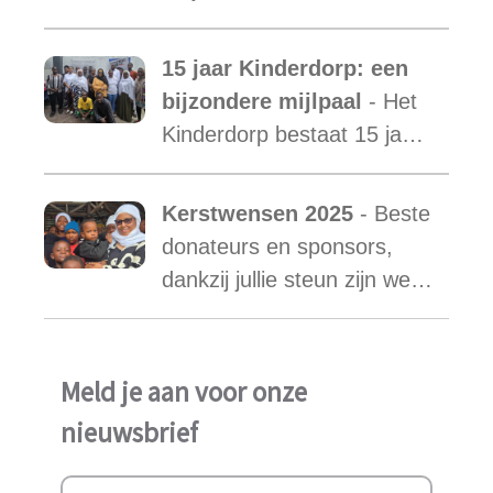
van Mama Ester. We
starten de zoektocht naar
15 jaar Kinderdorp: een
een nieuwe mama met een
bijzondere mijlpaal
- Het
warm hart voor onze
Kinderdorp bestaat 15 jaar
kinderen.
en groeide uit tot een plek
waar honderden kinderen
Kerstwensen 2025
- Beste
een stabiele toekomst
donateurs en sponsors,
vonden.
dankzij jullie steun zijn we
ook in het afgelopen jaar
weer in staat geweest het
werk van Najma Manji
Meld je aan voor onze
succsevol te kunnen
nieuwsbrief
ondersteunen.