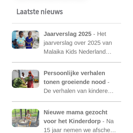
Laatste nieuws
Jaarverslag 2025
- Het
jaarverslag over 2025 van
Malaika Kids Nederland
met daarin opgenomen het
verslag van de activiteiten
Persoonlijke verhalen
van Malaika Kids Tanzania
tonen groeiende nood
-
is uit.
De verhalen van kinderen
laten zien hoe essentieel
onze ondersteuning is,
Nieuwe mama gezocht
terwijl de vraag blijft
voor het Kinderdorp
- Na
toenemen.
15 jaar nemen we afscheid