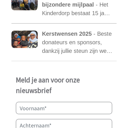
een nieuwe mama met een
bijzondere mijlpaal
- Het
warm hart voor onze
Kinderdorp bestaat 15 jaar
kinderen.
en groeide uit tot een plek
waar honderden kinderen
Kerstwensen 2025
- Beste
een stabiele toekomst
donateurs en sponsors,
vonden.
dankzij jullie steun zijn we
ook in het afgelopen jaar
weer in staat geweest het
werk van Najma Manji
Meld je aan voor onze
succsevol te kunnen
nieuwsbrief
ondersteunen.