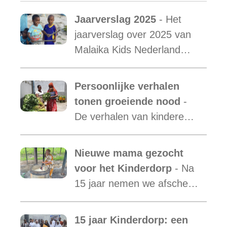
Jaarverslag 2025
- Het
jaarverslag over 2025 van
Malaika Kids Nederland
met daarin opgenomen het
verslag van de activiteiten
Persoonlijke verhalen
van Malaika Kids Tanzania
tonen groeiende nood
-
is uit.
De verhalen van kinderen
laten zien hoe essentieel
onze ondersteuning is,
Nieuwe mama gezocht
terwijl de vraag blijft
voor het Kinderdorp
- Na
toenemen.
15 jaar nemen we afscheid
van Mama Ester. We
starten de zoektocht naar
15 jaar Kinderdorp: een