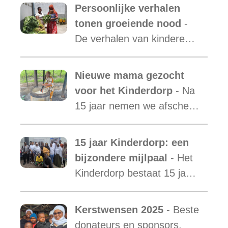
verslag van de activiteiten
Persoonlijke verhalen
van Malaika Kids Tanzania
tonen groeiende nood
-
is uit.
De verhalen van kinderen
laten zien hoe essentieel
onze ondersteuning is,
Nieuwe mama gezocht
terwijl de vraag blijft
voor het Kinderdorp
- Na
toenemen.
15 jaar nemen we afscheid
van Mama Ester. We
starten de zoektocht naar
15 jaar Kinderdorp: een
een nieuwe mama met een
bijzondere mijlpaal
- Het
warm hart voor onze
Kinderdorp bestaat 15 jaar
kinderen.
en groeide uit tot een plek
waar honderden kinderen
Kerstwensen 2025
- Beste
een stabiele toekomst
donateurs en sponsors,