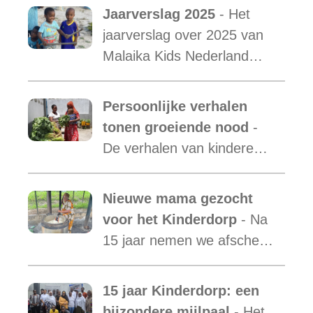
Jaarverslag 2025
- Het
jaarverslag over 2025 van
Malaika Kids Nederland
met daarin opgenomen het
verslag van de activiteiten
Persoonlijke verhalen
van Malaika Kids Tanzania
tonen groeiende nood
-
is uit.
De verhalen van kinderen
laten zien hoe essentieel
onze ondersteuning is,
Nieuwe mama gezocht
terwijl de vraag blijft
voor het Kinderdorp
- Na
toenemen.
15 jaar nemen we afscheid
van Mama Ester. We
starten de zoektocht naar
15 jaar Kinderdorp: een
een nieuwe mama met een
bijzondere mijlpaal
- Het