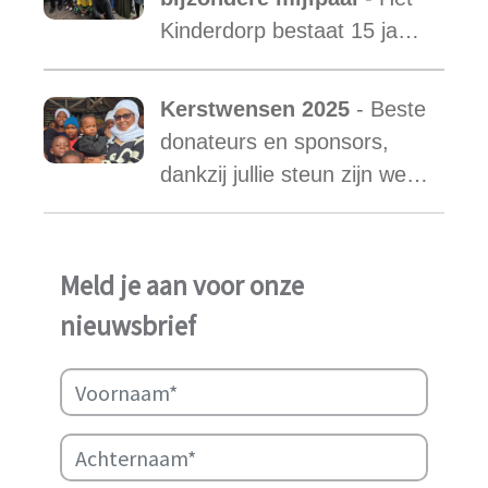
warm hart voor onze
Kinderdorp bestaat 15 jaar
kinderen.
en groeide uit tot een plek
waar honderden kinderen
Kerstwensen 2025
- Beste
een stabiele toekomst
donateurs en sponsors,
vonden.
dankzij jullie steun zijn we
ook in het afgelopen jaar
weer in staat geweest het
werk van Najma Manji
Meld je aan voor onze
succsevol te kunnen
nieuwsbrief
ondersteunen.