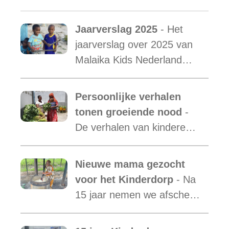
Jaarverslag 2025
- Het
jaarverslag over 2025 van
Malaika Kids Nederland
met daarin opgenomen het
verslag van de activiteiten
Persoonlijke verhalen
van Malaika Kids Tanzania
tonen groeiende nood
-
is uit.
De verhalen van kinderen
laten zien hoe essentieel
onze ondersteuning is,
Nieuwe mama gezocht
terwijl de vraag blijft
voor het Kinderdorp
- Na
toenemen.
15 jaar nemen we afscheid
van Mama Ester. We
starten de zoektocht naar