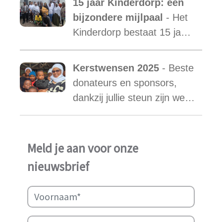
15 jaar Kinderdorp: een
een nieuwe mama met een
bijzondere mijlpaal
- Het
warm hart voor onze
Kinderdorp bestaat 15 jaar
kinderen.
en groeide uit tot een plek
waar honderden kinderen
Kerstwensen 2025
- Beste
een stabiele toekomst
donateurs en sponsors,
vonden.
dankzij jullie steun zijn we
ook in het afgelopen jaar
weer in staat geweest het
werk van Najma Manji
Meld je aan voor onze
succsevol te kunnen
nieuwsbrief
ondersteunen.