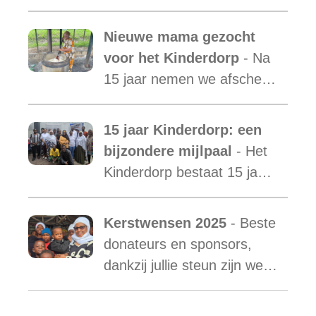
laten zien hoe essentieel
onze ondersteuning is,
Nieuwe mama gezocht
terwijl de vraag blijft
voor het Kinderdorp
- Na
toenemen.
15 jaar nemen we afscheid
van Mama Ester. We
starten de zoektocht naar
15 jaar Kinderdorp: een
een nieuwe mama met een
bijzondere mijlpaal
- Het
warm hart voor onze
Kinderdorp bestaat 15 jaar
kinderen.
en groeide uit tot een plek
waar honderden kinderen
Kerstwensen 2025
- Beste
een stabiele toekomst
donateurs en sponsors,
vonden.
dankzij jullie steun zijn we
ook in het afgelopen jaar
weer in staat geweest het