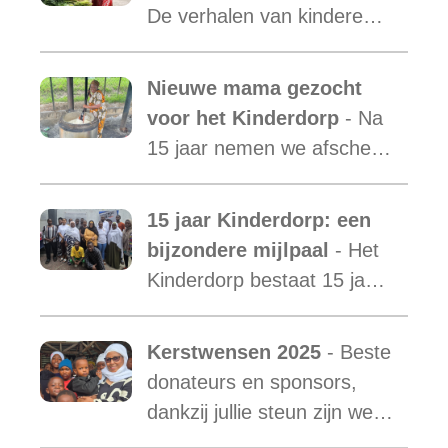
is uit.
De verhalen van kinderen
laten zien hoe essentieel
onze ondersteuning is,
Nieuwe mama gezocht
terwijl de vraag blijft
voor het Kinderdorp
- Na
toenemen.
15 jaar nemen we afscheid
van Mama Ester. We
starten de zoektocht naar
15 jaar Kinderdorp: een
een nieuwe mama met een
bijzondere mijlpaal
- Het
warm hart voor onze
Kinderdorp bestaat 15 jaar
kinderen.
en groeide uit tot een plek
waar honderden kinderen
Kerstwensen 2025
- Beste
een stabiele toekomst
donateurs en sponsors,
vonden.
dankzij jullie steun zijn we
ook in het afgelopen jaar