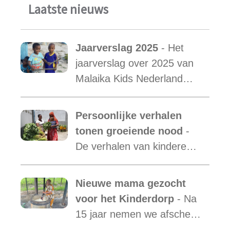
Laatste nieuws
Jaarverslag 2025
- Het
jaarverslag over 2025 van
Malaika Kids Nederland
met daarin opgenomen het
verslag van de activiteiten
Persoonlijke verhalen
van Malaika Kids Tanzania
tonen groeiende nood
-
is uit.
De verhalen van kinderen
laten zien hoe essentieel
onze ondersteuning is,
Nieuwe mama gezocht
terwijl de vraag blijft
voor het Kinderdorp
- Na
toenemen.
15 jaar nemen we afscheid
van Mama Ester. We