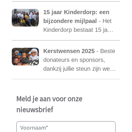
starten de zoektocht naar
15 jaar Kinderdorp: een
een nieuwe mama met een
bijzondere mijlpaal
- Het
warm hart voor onze
Kinderdorp bestaat 15 jaar
kinderen.
en groeide uit tot een plek
waar honderden kinderen
Kerstwensen 2025
- Beste
een stabiele toekomst
donateurs en sponsors,
vonden.
dankzij jullie steun zijn we
ook in het afgelopen jaar
weer in staat geweest het
werk van Najma Manji
Meld je aan voor onze
succsevol te kunnen
nieuwsbrief
ondersteunen.