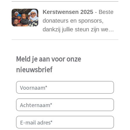
waar honderden kinderen
Kerstwensen 2025
- Beste
een stabiele toekomst
donateurs en sponsors,
vonden.
dankzij jullie steun zijn we
ook in het afgelopen jaar
weer in staat geweest het
werk van Najma Manji
Meld je aan voor onze
succsevol te kunnen
nieuwsbrief
ondersteunen.