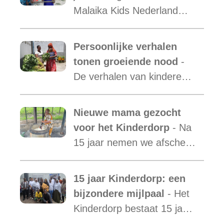
Malaika Kids Nederland
met daarin opgenomen het
verslag van de activiteiten
Persoonlijke verhalen
van Malaika Kids Tanzania
tonen groeiende nood
-
is uit.
De verhalen van kinderen
laten zien hoe essentieel
onze ondersteuning is,
Nieuwe mama gezocht
terwijl de vraag blijft
voor het Kinderdorp
- Na
toenemen.
15 jaar nemen we afscheid
van Mama Ester. We
starten de zoektocht naar
15 jaar Kinderdorp: een
een nieuwe mama met een
bijzondere mijlpaal
- Het
warm hart voor onze
Kinderdorp bestaat 15 jaar
kinderen.
en groeide uit tot een plek