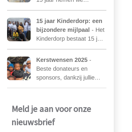
afscheid van Mama Ester.
We starten de zoektocht
15 jaar Kinderdorp: een
naar een nieuwe mama
bijzondere mijlpaal
- Het
met een warm hart voor
Kinderdorp bestaat 15 jaar
onze kinderen.
en groeide uit tot een plek
waar honderden kinderen
Kerstwensen 2025
-
een stabiele toekomst
Beste donateurs en
vonden.
sponsors, dankzij jullie
steun zijn we ook in het
afgelopen jaar weer in
staat geweest het werk
Meld je aan voor onze
van Najma Manji
nieuwsbrief
succsevol te kunnen
ondersteunen.