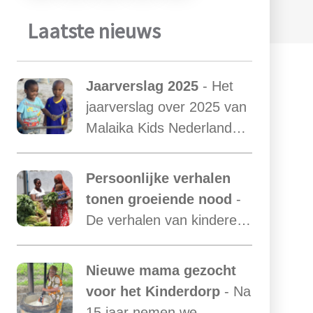
Laatste nieuws
Jaarverslag 2025
- Het
jaarverslag over 2025 van
Malaika Kids Nederland
met daarin opgenomen
het verslag van de
Persoonlijke verhalen
activiteiten van Malaika
tonen groeiende nood
-
Kids Tanzania is uit.
De verhalen van kinderen
laten zien hoe essentieel
onze ondersteuning is,
Nieuwe mama gezocht
terwijl de vraag blijft
voor het Kinderdorp
- Na
toenemen.
15 jaar nemen we