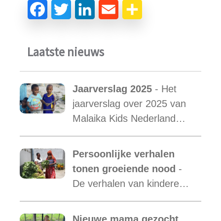
Laatste nieuws
Jaarverslag 2025
- Het
jaarverslag over 2025 van
Malaika Kids Nederland
met daarin opgenomen het
verslag van de activiteiten
Persoonlijke verhalen
van Malaika Kids Tanzania
tonen groeiende nood
-
is uit.
De verhalen van kinderen
laten zien hoe essentieel
onze ondersteuning is,
Nieuwe mama gezocht