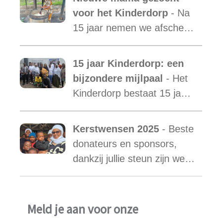
terwijl de vraag blijft
voor het Kinderdorp
- Na
toenemen.
15 jaar nemen we afscheid
van Mama Ester. We
starten de zoektocht naar
15 jaar Kinderdorp: een
een nieuwe mama met een
bijzondere mijlpaal
- Het
warm hart voor onze
Kinderdorp bestaat 15 jaar
kinderen.
en groeide uit tot een plek
waar honderden kinderen
Kerstwensen 2025
- Beste
een stabiele toekomst
donateurs en sponsors,
vonden.
dankzij jullie steun zijn we
ook in het afgelopen jaar
weer in staat geweest het
werk van Najma Manji
Meld je aan voor onze
succsevol te kunnen