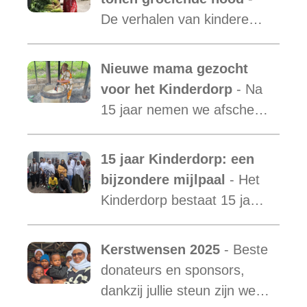
is uit.
De verhalen van kinderen
laten zien hoe essentieel
onze ondersteuning is,
Nieuwe mama gezocht
terwijl de vraag blijft
voor het Kinderdorp
- Na
toenemen.
15 jaar nemen we afscheid
van Mama Ester. We
starten de zoektocht naar
15 jaar Kinderdorp: een
een nieuwe mama met een
bijzondere mijlpaal
- Het
warm hart voor onze
Kinderdorp bestaat 15 jaar
kinderen.
en groeide uit tot een plek
waar honderden kinderen
Kerstwensen 2025
- Beste
een stabiele toekomst
donateurs en sponsors,
vonden.
dankzij jullie steun zijn we